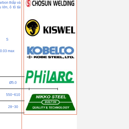
arbon thấp và
lớn, ô tô tải
S
0.03 max
Ø5.0
Ø2.4
550~610
350~400
28~30
27~29