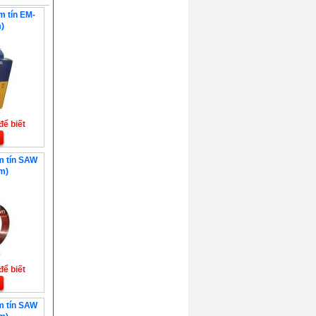
m tín EM-
)
để biết
m tín SAW
m)
để biết
m tín SAW