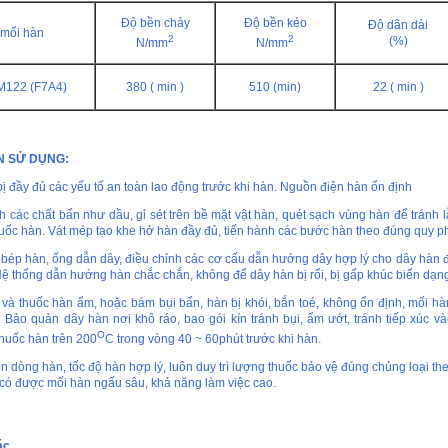
Độ bền chảy
Độ bền kéo
Độ dãn dài
mối hàn
2
2
(%)
N/mm
N/mm
122 (F7A4)
380 ( min )
510 (min)
22 ( min )
 SỬ DỤNG:
ị đầy đủ các yếu tố an toàn lao động trước khi hàn. Nguồn điện hàn ổn định
h các chất bẩn như dầu, gỉ sét trên bề mặt vật hàn, quét sạch vùng hàn để tránh l
huốc hàn. Vát mép tạo khe hở hàn đầy đủ, tiến hành các bước hàn theo đúng quy 
 bép hàn, ống dẫn dây, điều chỉnh các cơ cấu dẫn hướng dây hợp lý cho dây hàn
Hệ thống dẫn hướng hàn chắc chắn, không để dây hàn bị rối, bị gấp khúc biến dạn
 và thuốc hàn ẩm, hoặc bám bụi bẩn, hàn bị khói, bắn toé, không ổn định, mối hàn 
 Bảo quản dây hàn nơi khô ráo, bao gói kín tránh bụi, ẩm ướt, tránh tiếp xúc v
O
thuốc hàn trên 200
C trong vòng 40 ~ 60phút trước khi hàn.
n dòng hàn, tốc độ hàn hợp lý, luôn duy trì lượng thuốc bảo vệ đúng chủng loại t
 có được mối hàn ngấu sâu, khả năng làm việc cao.
ác