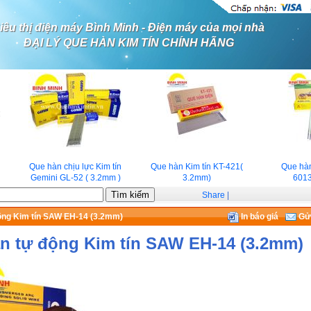
iêu thị điện máy Bình Minh - Điện máy của mọi nhà
ĐẠI LÝ QUE HÀN KIM TÍN CHÍNH HÃNG
Que hàn chịu lực Kim tín
Que hàn Kim tín KT-421(
Que hàn K
Gemini GL-52 ( 3.2mm )
3.2mm)
6013(
Share
|
ộng Kim tín SAW EH-14 (3.2mm)
In báo giá
Gửi
n tự động Kim tín SAW EH-14 (3.2mm)