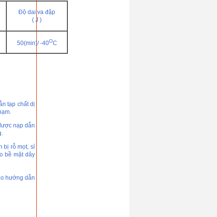
Độ dai va đập
( J )
O
50(min)/ -40
C
ẫn tạp chất dị
phạm.
 được nạp dẫn
g.
bị rỗ mọt, sỉ
ào bề mặt dây
heo hướng dẫn