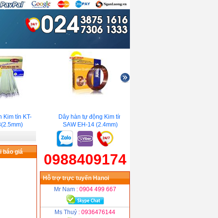
im tín KT-
Dây hàn tự động Kim tín
Que hàn chịu lực Kim tín
2.5mm)
SAW EH-14 (2.4mm)
Gemini GL-78 ( 3.2mm )
 báo giá
0988409174
Hỗ trợ trực tuyến Hanoi
Mr Nam
: 0904 499 667
Ms Thuỷ
: 0936476144