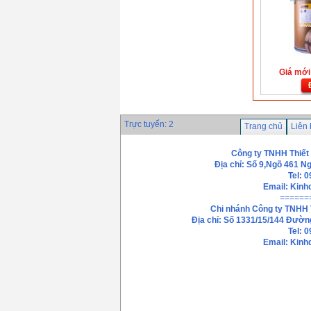
Giá mới:
Trực tuyến: 2
Trang chủ
Liên
Công ty TNHH Thiết
Địa chỉ: Số 9,Ngõ 461 N
Tel: 
Email:
Kinh
======
Chi nhánh
Công ty TNHH 
Địa chỉ: Số 1331/15/144 Đườn
Tel: 
Email: Kin