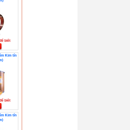
m)
để biết
ìm Kim tín
m)
để biết
ìm Kim tín
m)