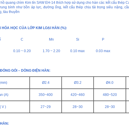
 hồ quang chìm Kim tín SAW EH-14 thích hợp sử dụng cho hàn các kết cấu thép C
rung bình như bồn áp lực, đường ống, kết cấu thép chịu tải trọng siêu nặng, cầu 
g, tàu thuyền
HÓA HỌC CỦA LỚP KIM LOẠI HÀN (%):
ố
C
Mn
Si
P
0.10 ~ 0.20
1.70 ~ 2.20
0.10 max
0.03 max
ĐÓNG GÓI – DÒNG ĐIỆN HÀN:
(mm)
Ø2.4
Ø3.2
Ø4.0
n (A)
350~400
420~460
480~520
 V )
27~29
28~30
28~30
 HÀN: