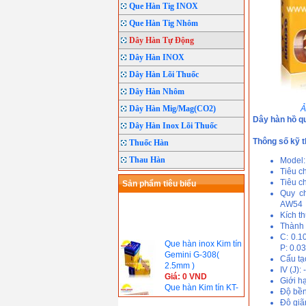
Que Hàn Tig INOX
Que Hàn Tig Nhôm
Dây Hàn Tự Động
Dây Hàn INOX
Dây Hàn Lõi Thuốc
Dây Hàn Nhôm
Dây Hàn Mig/Mag(CO2)
Ả
Dây hàn hồ q
Dây Hàn Inox Lõi Thuốc
Thông số kỹ t
Thuốc Hàn
Thau Hàn
Model:
Tiêu c
Tiêu c
Sản phẩm tiêu biểu
Quy c
AW54
Kích t
Thành 
C: 0.1
Que hàn inox Kim tín
P: 0.0
Gemini G-308(
Cấu tạo
2.5mm )
IV (J): -
Giá: 0 VND
Giới h
Que hàn Kim tín KT-
Độ bền
421( 2.5mm)
Độ giã
Giá: 0 VND