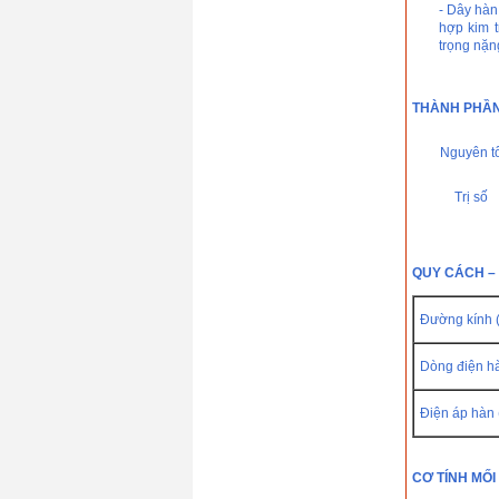
- Dây hàn
hợp kim t
trọng nặn
THÀNH PHẦN 
Nguyên t
Trị số
QUY CÁCH – 
Đường kính 
Dòng điện hà
Điện áp hàn (
CƠ TÍNH MỐI