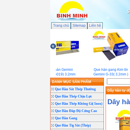
S
Trang chủ
Sitemap
Liên hệ
Que hàn Gemini
Que hàn gang Kim tín
G46(E6019) 3.2mm
Gemini G-33( 3.2mm )
DANH MỤC SẢN PHẨM
Que Hàn Sắt Thép Thường
Dây hàn tự đ
Que Hàn Thép Chịu Lực
Dây hà
Que Hàn Thép Không Gỉ( Inox)
Que Hàn Đắp Độ Cứng Cao
Que Hàn Gang
Que Hàn Tig Sắt (Thép)