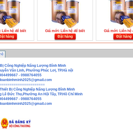
 Liên hệ để biết
Giá mới: Liên hệ để biết
Giá mới: Liên hệ 
Đặt hàng
Đặt hàng
Đặt hàng
 hệ
 Bị Công Nghiệp Năng Lượng Bình Minh
guyễn Văn Linh, Phường Phúc Lơị, TP.Hà nội
0904499667 - 0988764055
doanbinhminh2025@gmail.com
======================
Thiết Bị Công Nghiệp Năng Lượng Bình Minh
g Lê Đức Thọ,Phường An Hội Tây, TP.Hồ Chí Minh
0904499667 - 0988764055
hdoanbinhminh2025@gmail.com