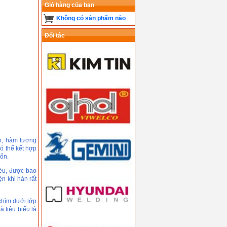
Giỏ hàng của bạn
Không có sản phẩm nào
Đối tác
ấp, hàm lượng
ó thể kết hợp
uốn.
ều, được bao
ện khi hàn rất
chìm dưới lớp
 tiêu biểu là