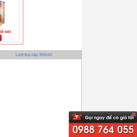
để biết
Lượt truy cập: 858162