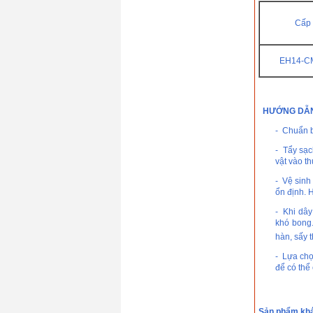
Cấp 
EH14-CM
HƯỚNG DẪN
- Chuẩn b
- Tẩy sạc
vật vào t
- Vệ sinh
ổn định. 
- Khi dây
khó bong.
hàn, sấy 
- Lựa chọ
để có thể
Sản phẩm kh