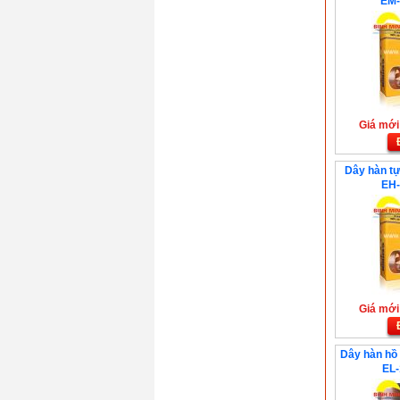
EM-
Giá mới:
Dây hàn tự
EH-
Giá mới:
Dây hàn hồ 
EL-