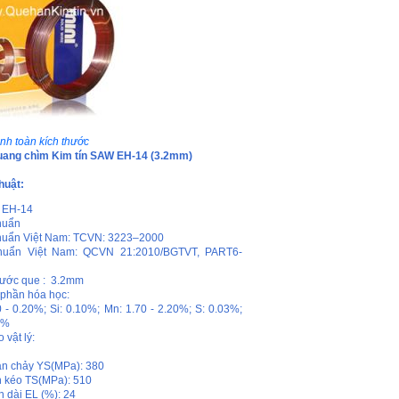
nh toàn kích thước
uang chìm Kim tín SAW EH-14 (3.2mm)
huật:
 EH-14
huẩn
huẩn Việt Nam: TCVN: 3223–2000
huẩn Việt Nam: QCVN 21:2010/BGTVT, PART6-
hước que : 3.2mm
phần hóa học:
0 - 0.20%; Si: 0.10%; Mn: 1.70 - 2.20%; S: 0.03%;
3%
 vật lý:
ạn chảy YS(MPa): 380
 kéo TS(MPa): 510
n dài EL (%): 24