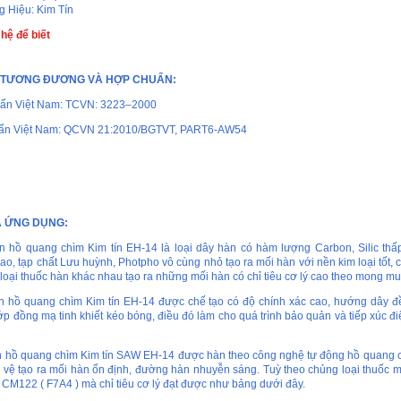
 Hiệu: Kim Tín
 hệ để biết
 TƯƠNG ĐƯƠNG VÀ HỢP CHUẨN:
huẩn Việt Nam: TCVN: 3223–2000
uẩn Việt Nam: QCVN 21:2010/BGTVT, PART6-AW54
À ỨNG DỤNG:
 hồ quang chìm Kim tín EH-14 là loại dây hàn có hàm lượng Carbon, Silic th
o, tạp chất Lưu huỳnh, Photpho vô cùng nhỏ tạo ra mối hàn với nền kim loại tốt, c
 loại thuốc hàn khác nhau tạo ra những mối hàn có chỉ tiêu cơ lý cao theo mong m
n hồ quang chìm Kim tín EH-14 được chế tạo có độ chính xác cao, hướng dây đ
ớp đồng mạ tinh khiết kéo bóng, điều đó làm cho quá trình bảo quản và tiếp xúc đi
 hồ quang chìm Kim tín SAW EH-14 được hàn theo công nghệ tự động hồ quang 
 vệ tạo ra mối hàn ổn định, đường hàn nhuyễn sáng. Tuỳ theo chủng loại thuốc mà
c CM122 ( F7A4 ) mà chỉ tiêu cơ lý đạt được như bảng dưới đây.