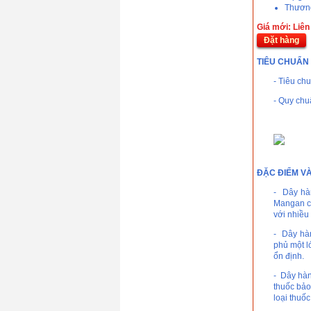
Thương
Giá mới: Liên
Đặt hàng
Dây hàn MIG/MAG
TIÊU CHUẨN
Kim tín GM-70S
(1.2mm)
- Tiêu c
Giá: 0 VND
Que hàn Kim tín KT-
- Quy ch
6013(2.5mm)
Giá: 0 VND
Que hàn chịu lực
Kim tín Gemini GL-
78 ( 3.2mm )
Giá: 0 VND
ĐẶC ĐIỂM V
- Dây hàn
Mangan ca
với nhiều
- Dây hà
phủ một l
ổn định.
- Dây hàn
thuốc bảo
loại thuố