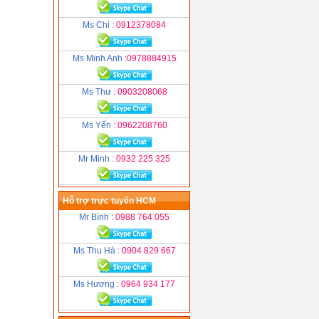
Ms Chi
: 0912378084
Ms Minh Anh
:0978884915
Ms Thư
: 0903208068
Ms Yến
: 0962208760
Mr Minh
: 0932 225 325
Hỗ trợ trực tuyến HCM
Mr Bình
: 0988 764 055
Ms Thu Hà
: 0904 829 667
Ms Hương
: 0964 934 177