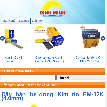
Trang chủ
Sitemap
Liên hệ
àn Kim tín GL-48
Que hàn gang Kim tín
Dây hàn tự động Kim tín
(2.5mm)
Gemini G-33( 3.2mm )
EM-12K (1.6mm)
DANH MỤC SẢN PHẨM
Dây hàn tự động Kim tín EM-12K (4.0mm)
Dây hàn tự động Kim tín EM-12K
(4.0mm)