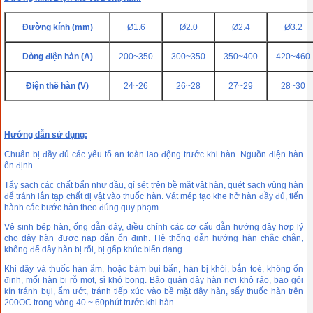
Đường kính (mm)
Ø1.6
Ø2.0
Ø2.4
Ø3.2
Dòng điện hàn (A)
200~350
300~350
350~400
420~460
Điện thế hàn (V)
24~26
26~28
27~29
28~30
Hướng dẫn sử dụng:
Chuẩn bị đầy đủ các yếu tố an toàn lao động trước khi hàn. Nguồn điện hàn
ổn định
Tẩy sạch các chất bẩn như dầu, gỉ sét trên bề mặt vật hàn, quét sạch vùng hàn
để tránh lẫn tạp chất dị vật vào thuốc hàn. Vát mép tạo khe hở hàn đầy đủ, tiến
hành các bước hàn theo đúng quy phạm.
Vệ sinh bép hàn, ống dẫn dây, điều chỉnh các cơ cấu dẫn hướng dây hợp lý
cho dây hàn được nạp dẫn ổn định. Hệ thống dẫn hướng hàn chắc chắn,
không để dây hàn bị rối, bị gấp khúc biến dạng.
Khi dây và thuốc hàn ẩm, hoặc bám bụi bẩn, hàn bị khói, bắn toé, không ổn
định, mối hàn bị rỗ mọt, sỉ khó bong. Bảo quản dây hàn nơi khô ráo, bao gói
kín tránh bụi, ẩm ướt, tránh tiếp xúc vào bề mặt dây hàn, sấy thuốc hàn trên
200OC trong vòng 40 ~ 60phút trước khi hàn.