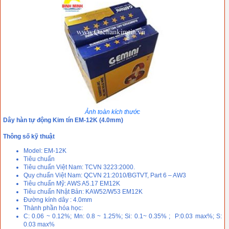
Ảnh toàn kích thước
Dây hàn tự động Kim tín EM-12K (4.0mm)
Thông số kỹ thuật
Model: EM-12K
Tiêu chuẩn
Tiêu chuẩn Việt Nam: TCVN 3223:2000.
Quy chuẩn Việt Nam: QCVN 21:2010/BGTVT, Part 6 – AW3
Tiêu chuẩn Mỹ: AWS A5.17 EM12K
Tiêu chuẩn Nhật Bản: KAW52/W53 EM12K
Đường kính dây : 4.0mm
Thành phần hóa học:
C: 0.06 ~ 0.12%; Mn: 0.8 ~ 1.25%; Si: 0.1~ 0.35% ; P:0.03 max%; S:
0.03 max%