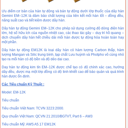
Ưu điểm cơ bản của hàn tự động và bán tự động dưới lớp thuốc của dây hàn
Gemini EM–12K là đảm bảo chất lượng của liên kết mối hàn tốt – đồng đều,
năng suất cao và tiết kiệm được dây hàn.
Dây hàn tự động Gemini EM–12K cho phép sử dụng cường độ dòng điện hàn
lớn, hệ số hữu ích của nguồn nhiệt cao, các thao tác gây – duy trì hồ quang –
dịch chuyển dây hàn hết chiều dài mối hàn được tự động hóa hoàn toàn hay
một phần.
Dây hàn tự động EM12K là loại dây hàn có hàm lượng Carbon thấp, hàm
lượng Mangan và Silic trung bình, tạp chất Lưu huỳnh và Photpho vô cùng nhỏ
tạo ra mối hàn có độ bền và độ dẻo dai cao.
Day hàn tư động kim tín EM–12K được chế tạo có độ chính xác cao, hướng
dây đều, được mạ một lớp đồng có độ tinh khiết cao để bảo quản và quá trình
hàn được ổn định.
Các Tiêu chuẩn Kỹ Thuật :
Model: EM-12K
Tiêu chuẩn
Tiêu chuẩn Việt Nam: TCVN 3223:2000.
Quy chuẩn Việt Nam: QCVN 21:2010/BGTVT, Part 6 – AW3
Tiêu chuẩn Mỹ: AWS A5.17 EM12K