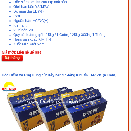
Đặc điểm cơ tính của lớp mối hàn:
Giới hạn bền YS(MPa):
Độ giãn dài EL (%):
PWHT:
Nguồn hàn: AC/DC(+)
Khi hàn:
Vị trí hàn: All
Quy cách đóng gói: 15kg / 1 Cuộn; 125kg-300Kg/1 Thùng
Hãng sản xuất: KIM TÍN
Xuất Xứ : Việt Nam
Giá mới: Liên hệ để biết
Đặt hàng
Đặc Điểm và Ứng Dụng của
Dây hàn tự động Kim tín EM-12K (4.0mm):