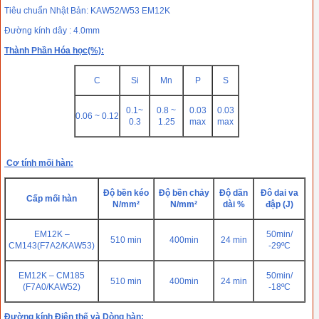
Tiêu chuẩn Nhật Bản: KAW52/W53 EM12K
Đường kính dây : 4.0mm
Thành Phần Hóa học(%):
C
Si
Mn
P
S
0.1~
0.8 ~
0.03
0.03
0.06 ~ 0.12
0.3
1.25
max
max
Cơ tính mối hàn:
Độ bền kéo
Độ bền chảy
Độ dãn
Đô dai va
Cấp mối hàn
N/mm²
N/mm²
dài %
đập (J)
EM12K –
50min/
510 min
400min
24 min
CM143(F7A2/KAW53)
-29ºC
EM12K – CM185
50min/
510 min
400min
24 min
(F7A0/KAW52)
-18ºC
Đường kính Điện thế và Dòng hàn: