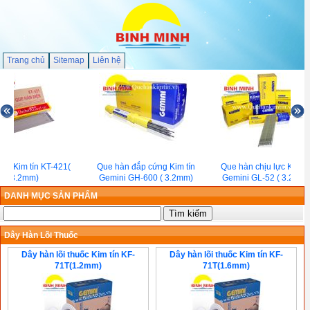
Trang chủ
Sitemap
Liên hệ
àn Kim tín KT-421(
Que hàn đắp cứng Kim tín
Que hàn chịu lực Kim tí
3.2mm)
Gemini GH-600 ( 3.2mm)
Gemini GL-52 ( 3.2mm 
DANH MỤC SẢN PHẨM
Dây Hàn Lõi Thuốc
Dây hàn lõi thuốc Kim tín KF-
Dây hàn lõi thuốc Kim tín KF-
71T(1.2mm)
71T(1.6mm)