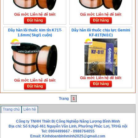
Giá mới: Liên hệ để biết
Giá mới: Liên hệ để biết
Đặt hàng
Đặt hàng
Dây hàn lõi thuốc kim tín K71T-
Dây hàn lõi thuốc chịu lực Gemini
1.6mm( 5kg/1 cuộn)
KF-81T(Ni1C)
Giá mới: Liên hệ để biết
Giá mới: Liên hệ để biết
Đặt hàng
Đặt hàng
Trang
1
Trang chủ
Liên hệ
Công ty TNHH Thiết Bị Công Nghiệp Năng Lượng Bình Minh
Địa chỉ: Số 9,Ngõ 461 Nguyễn Văn Linh, Phường Phúc Lơị, TP.Hà nội
Tel: 0904499667 - 0988764055
Email:
Kinhdoanbinhminh2025@gmail.com