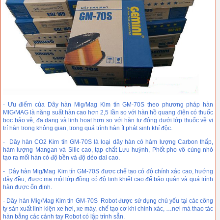
- Ưu điểm của Dây hàn Mig/Mag Kim tín GM-70S theo phương pháp hàn
MIG/MAG là năng suất hàn cao hơn 2,5 lần so với hàn hồ quang điện có thuốc
bọc bảo vệ, đa dạng và linh hoạt hơn so với hàn tự động dưới lớp thuốc về vị
trí hàn trong không gian, trong quá trình hàn ít phát sinh khí độc.
- Dây hàn CO2 Kim tín GM-70S là loại dây hàn có hàm lượng Carbon thấp,
hàm lượng Mangan và Silic cao, tạp chất Lưu huỳnh, Phốt-pho vô cùng nhỏ
tạo ra mối hàn có độ bền và độ dẻo dai cao.
- Dây hàn Mig/Mag Kim tín GM-70S được chế tạo có độ chính xác cao, hướng
dây đều, được mạ một lớp đồng có độ tinh khiết cao để bảo quản và quá trình
hàn được ổn định.
- Dây hàn Mig/Mag Kim tín GM-70S Robot được sử dụng chủ yếu tại các công
ty sản xuất linh kiện xe hơi, xe máy, chế tạo cơ khí chính xác, …nơi mà thao tác
hàn bằng các cánh tay Robot có lập trình sẵn.