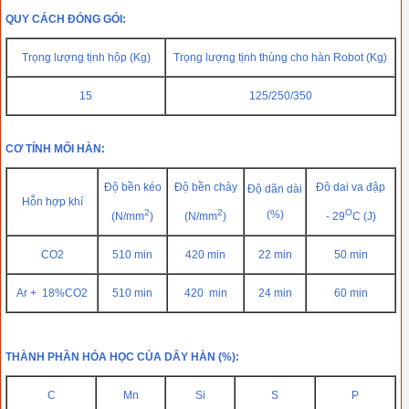
QUY CÁCH ĐÓNG GÓI:
Trọng lượng tịnh hộp (Kg)
Trọng lượng tịnh thùng cho hàn Robot (Kg)
15
125/250/350
CƠ TÍNH MỐI HÀN:
Độ bền kéo
Độ bền chảy
Đô dai va đập
Độ dãn dài
Hỗn hợp khí
2
2
O
(%)
(N/mm
)
(N/mm
)
- 29
C (J)
CO2
510 min
420 min
22 min
50 min
Ar + 18%CO2
510 min
420 min
24 min
60 min
THÀNH PHẦN HÓA HỌC CỦA DÂY HÀN (%):
C
Mn
Si
S
P