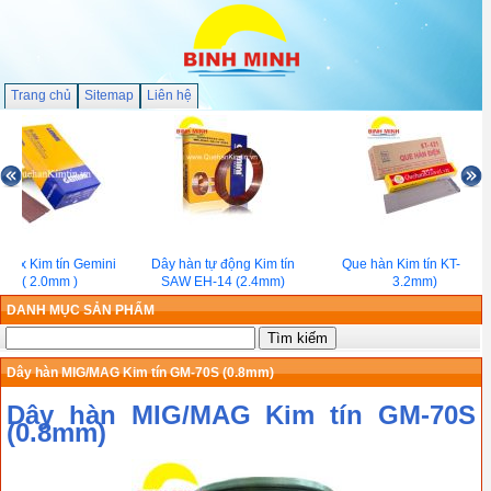
Trang chủ
Sitemap
Liên hệ
nox Kim tín Gemini
Dây hàn tự động Kim tín
Que hàn Kim tín KT-421(
308( 2.0mm )
SAW EH-14 (2.4mm)
3.2mm)
DANH MỤC SẢN PHẨM
Dây hàn MIG/MAG Kim tín GM-70S (0.8mm)
Dây hàn MIG/MAG Kim tín GM-70S
(0.8mm)