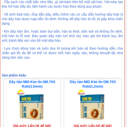
- Tẩy sạch các chất bẩn như dầu, gỉ sét bám trên bề mặt vật hàn. Vát mép tạo
khe hở hàn đầy đủ, tiến hành các bước hàn theo đúng quy phạm.
- Vệ sinh bép hàn, ống dẫn dây, điều chỉnh các cơ cấu dẫn hướng dây hợp lý
cho dây hàn được nạp dẫn ổn định. Không để dây hàn bị rối, bị gấp khúc biến
dạng.
- Khi dây hàn ẩm, hoặc bám bụi bẩn, hàn bị khói, bắn toé và không ổn định,
mối hàn bị rỗ mọt. Bảo quản dây hàn nơi khô ráo, bao gói kín tránh bụi, ẩm
ướt, tránh tiếp xúc vào bề mặt dây hàn.
- Lựa chọn dòng hàn và luôn duy trì lượng khí bảo vệ theo hướng dẫn, che
chắn gió tối đa để có thể có được mối hàn ngấu sâu, không khuyết tật, khả
năng làm việc cao.
Sản phẩm khác
Dây hàn MIG Kim tín GM-70S
Dây hàn MIG Kim tín GM-70S
Rulo(1.6mm)
Rulo(1.2mm)
Giá mới: Liên hệ để biết
Giá mới: Liên hệ để biết