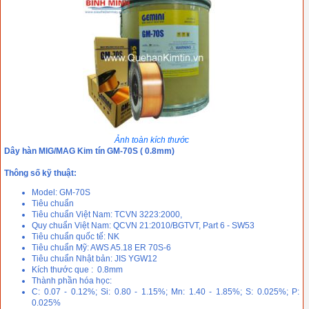
Ảnh toàn kích thước
Dây hàn MIG/MAG Kim tín GM-70S ( 0.8mm)
Thông số kỹ thuật:
Model: GM-70S
Tiêu chuẩn
Tiêu chuẩn Việt Nam: TCVN 3223:2000,
Quy chuẩn Việt Nam: QCVN 21:2010/BGTVT, Part 6 - SW53
Tiêu chuẩn quốc tế: NK
Tiêu chuẩn Mỹ: AWS A5.18 ER 70S-6
Tiêu chuẩn Nhật bản: JIS YGW12
Kích thước que : 0.8mm
Thành phần hóa học:
C: 0.07 - 0.12%; Si: 0.80 - 1.15%; Mn: 1.40 - 1.85%; S: 0.025%; P:
0.025%