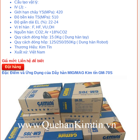
Cấu tạo vật lý:
IV (J): -
Giới hạn chảy YS(MPa): 420
Độ bền kéo TS(MPa): 510
Độ giãn dài EL (%): 22-24
Vị trí hàn : F, HF, VU,OH
Nguồn hàn: CO2; Ar +18%CO2
Quy cách đóng hôp: 15.0Kg ( Dung hàn tay)
Quy cách đóng hôp: 125/250/350Kg ( Dung hàn Robot)
Thương Hiệu: Kim Tín
Xuất xứ: Việt Nam
Giá mới: Liên hệ để biết
Đặt hàng
Đặc Điểm và Ứng Dụng của Dây hàn MIG/MAG Kim tín GM-70S