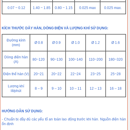
0.07 ~ 0.12
1.40 ~ 1.85
0.80 ~ 1.15
0.025 max
0.025 max.
KÍCH THƯỚC DÂY HÀN, DÒNG ĐIỆN VÀ LƯỢNG KHÍ SỬ DỤNG:
Đường kính
Ø 0.8
Ø 0.9
Ø 1.0
Ø 1.2
Ø 1.6
(mm)
Dòng điện hàn
80~120
90~130
100~140
110~200
180~320
(A)
Điện thế hàn (V)
20~21
20~22
22~24
23~25
25~28
Lượng khí
8 – 9
9 – 10
10 – 11
12 – 13
16 – 18
lít/phút
HƯỚNG DẪN SỬ DỤNG:
- Chuẩn bị đầy đủ các yếu tố an toàn lao động trước khi hàn. Nguồn điện hàn
ổn định