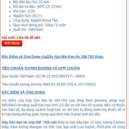
Độ dãn dài (%): 22 min
Độ dai va đập -30ºC (J): 27min
Khi hàn: CO2
Nguồn hàn: DC(+)
Ứng dụng: Ngành Đóng Tầu
Quy cách đóng gói: 15kg / 1 cuộn
Xuất Xứ : Việt Nam
Giá mới: Liên hệ để biết
Đặt hàng
Đặc Điểm và Ứng Dụng của
Dây hàn Mig Kim tín GM-70S Rulo:
TIÊU CHUẨN TƯƠNG ĐƯƠNG VÀ HỢP CHUẨN
Quy chuẩn Việt Nam: QCVN 21:2015/BGTVT – SW53
Tiêu chuẩn tương đương: AWS A5.18 ER 70S-6, JIS YGW12
ĐẶC ĐIỂM VÀ ỨNG DỤNG
Ưu điểm của Dây hàn kim tín GM-70S rulo thép theo phương pháp hàn
MIG/MAG là năng suất hàn cao hơn 2,5 lần so với hàn hồ quang điện có thuốc
bọc bảo vệ, đa dạng và linh hoạt hơn so với hàn tự động dưới lớp thuốc về vị
trí hàn trong không gian, trong quá trình hàn ít phát sinh khí độc.
Dây hàn kim tín mig GM -70S rulo
thép là loại dây hàn có hàm lượng Carbon
thấp, hàm lượng Mangan và Silic cao, tạp chất Lưu huỳnh, Phốt-pho vô cùng