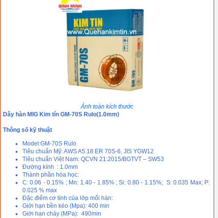
Ảnh toàn kích thước
Dây hàn MIG Kim tín GM-70S Rulo(1.0mm)
Thông số kỹ thuật
Model:GM-70S Rulo
Tiêu chuẩn Mỹ: AWS A5.18 ER 70S-6, JIS YGW12
Tiêu chuẩn Việt Nam: QCVN 21:2015/BGTVT – SW53
Đường kính : 1.0mm
Thành phần hóa học:
C: 0.06 - 0.15% ; Mn: 1.40 - 1.85% ; Si: 0.80 - 1.15%; S: 0.035 Max; P:
0.025 % max
Đặc điểm cơ tính của lớp mối hàn:
Giới hạn bền kéo (Mpa): 400 min
Giới hạn chảy (MPa): 490min