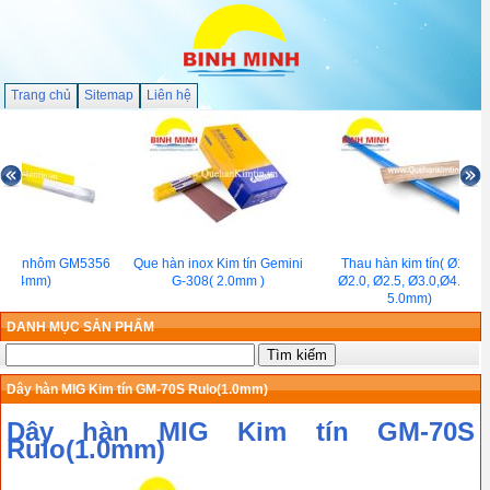
Trang chủ
Sitemap
Liên hệ
TIG nhôm GM5356
Que hàn inox Kim tín Gemini
Thau hàn kim tín( Ø1.6,
(2.4mm)
G-308( 2.0mm )
Ø2.0, Ø2.5, Ø3.0,Ø4.0,Ø
5.0mm)
DANH MỤC SẢN PHẨM
Dây hàn MIG Kim tín GM-70S Rulo(1.0mm)
Dây hàn MIG Kim tín GM-70S
Rulo(1.0mm)