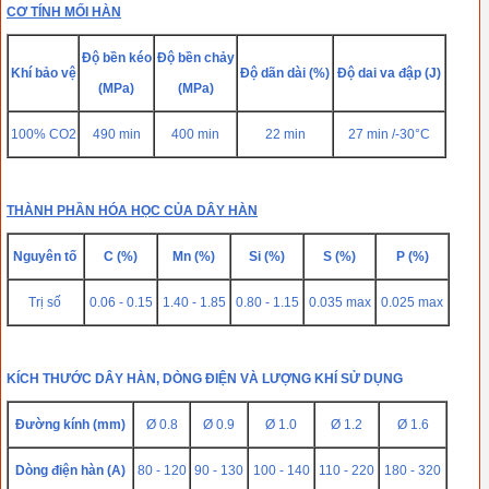
CƠ TÍNH MỐI HÀN
Độ bền kéo
Độ bền chảy
Khí bảo vệ
Độ dãn dài (%)
Độ dai va đập (J)
(MPa)
(MPa)
100% CO2
490 min
400 min
22 min
27 min /-30°C
THÀNH PHẦN HÓA HỌC CỦA DÂY HÀN
Nguyên tố
C (%)
Mn (%)
Si (%)
S (%)
P (%)
Trị số
0.06 - 0.15
1.40 - 1.85
0.80 - 1.15
0.035 max
0.025 max
KÍCH THƯỚC DÂY HÀN, DÒNG ĐIỆN VÀ LƯỢNG KHÍ SỬ DỤNG
Đường kính (mm)
Ø 0.8
Ø 0.9
Ø 1.0
Ø 1.2
Ø 1.6
Dòng điện hàn (A)
80 - 120
90 - 130
100 - 140
110 - 220
180 - 320