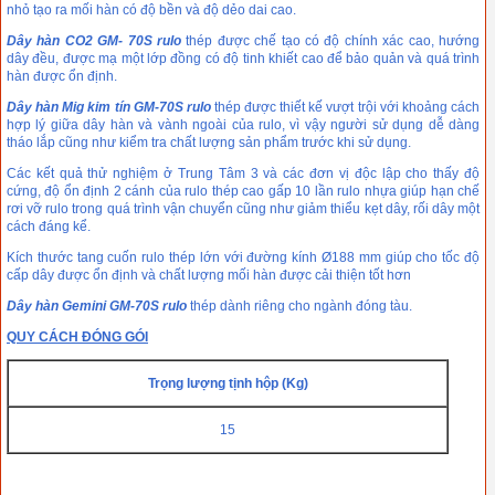
nhỏ tạo ra mối hàn có độ bền và độ dẻo dai cao.
Dây hàn CO2 GM- 70S rulo
thép được chế tạo có độ chính xác cao, hướng
dây đều, được mạ một lớp đồng có độ tinh khiết cao để bảo quản và quá trình
hàn được ổn định.
Dây hàn Mig kim tín GM-70S rulo
thép được thiết kế vượt trội với khoảng cách
hợp lý giữa dây hàn và vành ngoài của rulo, vì vậy người sử dụng dễ dàng
tháo lắp cũng như kiểm tra chất lượng sản phẩm trước khi sử dụng.
Các kết quả thử nghiệm ở Trung Tâm 3 và các đơn vị độc lập cho thấy độ
cứng, độ ổn định 2 cánh của rulo thép cao gấp 10 lần rulo nhựa giúp hạn chế
rơi vỡ rulo trong quá trình vận chuyển cũng như giảm thiểu kẹt dây, rối dây một
cách đáng kể.
Kích thước tang cuốn rulo thép lớn với đường kính Ø188 mm giúp cho tốc độ
cấp dây được ổn định và chất lượng mối hàn được cải thiện tốt hơn
Dây hàn Gemini GM-70S rulo
thép dành riêng cho ngành đóng tàu.
QUY CÁCH ĐÓNG GÓI
Trọng lượng tịnh hộp (Kg)
15