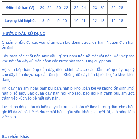
Điện thế hàn (V)
20 - 21
20 - 22
22 - 24
23 - 25
25 - 28
Lượng khí lít/phút
8 - 9
9 - 10
10 - 11
12 - 13
16 - 18
HƯỚNG DẪN SỬ DỤNG
Chuẩn bị đầy đủ các yếu tố an toàn lao động trước khi hàn. Nguồn điện hàn
ổn định
Tẩy sạch các chất bẩn như dầu, gỉ sét bám trên bề mặt vật hàn. Vát mép tạo
khe hở hàn đầy đủ, tiến hành các bước hàn theo đúng quy phạm.
Vệ sinh bép hàn, ống dẫn dây, điều chỉnh các cơ cấu dẫn hướng dây hợp lý
cho dây hàn được nạp dẫn ổn định. Không để dây hàn bị rối, bị gấp khúc biến
dạng.
Khi dây hàn ẩm, hoặc bám bụi bẩn, hàn bị khói, bắn toé và không ổn định, mối
hàn bị rỗ mọt. Bảo quản dây hàn nơi khô ráo, bao gói kín tránh bụi, ẩm ướt,
tránh tiếp xúc vào bề mặt dây hàn.
Lựa chọn dòng hàn và luôn duy trì lượng khí bảo vệ theo hướng dẫn, che chắn
gió tối đa để có thể có được mối hàn ngấu sâu, không khuyết tật, khả năng làm
việc cao.
Sản phẩm khác