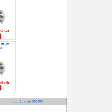
để biết
ini GM-
)
để biết
Lượt truy cập: 858460