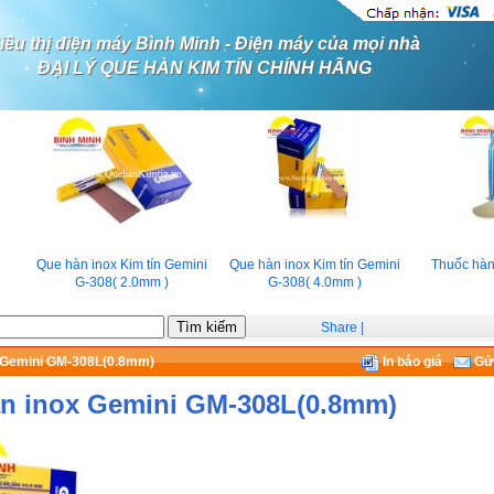
iêu thị điện máy Bình Minh - Điện máy của mọi nhà
ĐẠI LÝ QUE HÀN KIM TÍN CHÍNH HÃNG
Que hàn inox Kim tín Gemini
Que hàn inox Kim tín Gemini
Thuốc hàn
G-308( 2.0mm )
G-308( 4.0mm )
Share
|
 Gemini GM-308L(0.8mm)
In báo giá
Gửi
n inox Gemini GM-308L(0.8mm)