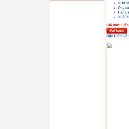
Vị trí 
Giá: 0 VND
Quy cá
Hãng s
Xuất X
Giá mới: Liên
Dây hàn MIG/MAG
Đặt hàng
Kim tín GM-70S
(1.2mm)
Đặc Điểm và 
Giá: 0 VND
Que hàn Kim tín KT-
6013(2.5mm)
Giá: 0 VND
Que hàn chịu lực
Kim tín Gemini GL-
78 ( 3.2mm )
Giá: 0 VND