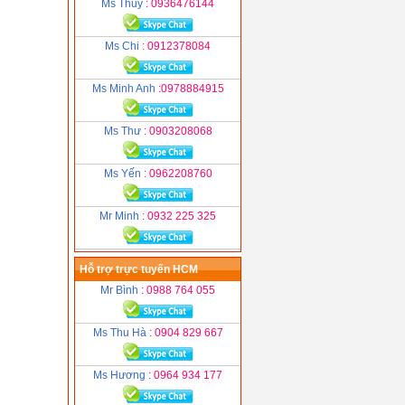
Ms Thuỷ
: 0936476144
Ms Chi
: 0912378084
Ms Minh Anh
:0978884915
Ms Thư
: 0903208068
Ms Yến
: 0962208760
Mr Minh
: 0932 225 325
Hỗ trợ trực tuyến HCM
Mr Bình
: 0988 764 055
Ms Thu Hà
: 0904 829 667
Ms Hương
: 0964 934 177