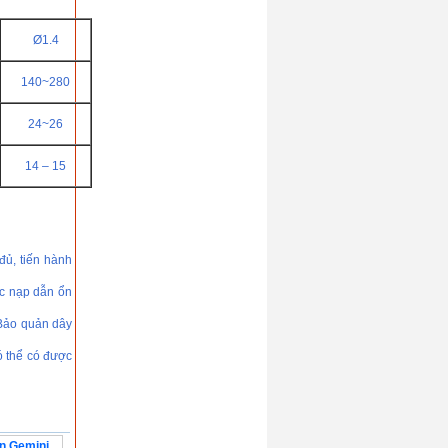
Ø1.4
140~280
24~26
14 – 15
đủ, tiến hành
ợc nạp dẫn ổn
 Bảo quản dây
ó thể có được
ín Gemini