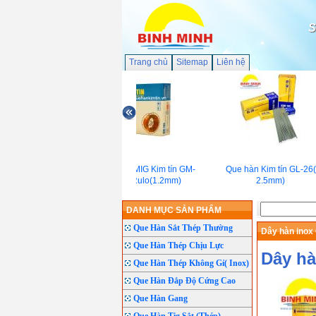
S
Trang chủ
Sitemap
Liên hệ
Dây hàn MIG Kim tín GM-
Que hàn Kim tín GL-26(
70S Rulo(1.2mm)
2.5mm)
DANH MỤC SẢN PHẨM
Que Hàn Sắt Thép Thường
Dây hàn inox
Que Hàn Thép Chịu Lực
Dây hà
Que Hàn Thép Không Gỉ( Inox)
Que Hàn Đắp Độ Cứng Cao
Que Hàn Gang