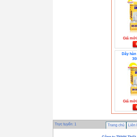
Giá mới:
Dây hàn 
30
Giá mới:
Trực tuyến: 1
Trang chủ
Liên