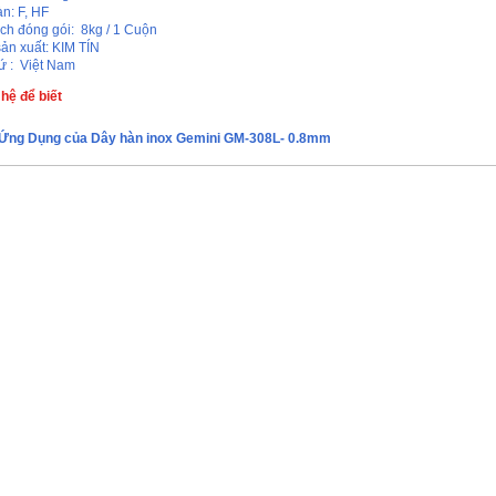
hàn: F, HF
ch đóng gói: 8kg / 1 Cuộn
ản xuất: KIM TÍN
ứ : Việt Nam
 hệ để biết
Ứng Dụng của Dây hàn inox Gemini GM-308L- 0.8mm