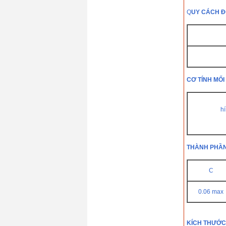
Q
UY CÁCH Đ
CƠ TÍNH MỐI
h
THÀNH PHẦN
C
0.06 max
KÍCH THƯỚC