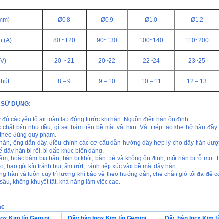
(mm)
Ø0.8
Ø0.9
Ø1.0
Ø1.2
n (A)
80 ~120
90~130
100~140
110~200
(V)
20 ~ 21
20~22
22~24
23~25
phút
8 – 9
9 – 10
10 – 11
12 – 13
 SỬ DỤNG:
y đủ các yếu tố an toàn lao động trước khi hàn. Nguồn điện hàn ổn định
c chất bẩn như dầu, gỉ sét bám trên bề mặt vật hàn. Vát mép tạo khe hở hàn đầy 
 theo đúng quy phạm.
 hàn, ống dẫn dây, điều chỉnh các cơ cấu dẫn hướng dây hợp lý cho dây hàn đư
 dây hàn bị rối, bị gấp khúc biến dạng.
 ẩm, hoặc bám bụi bẩn, hàn bị khói, bắn toé và không ổn định, mối hàn bị rỗ mọt.
o, bao gói kín tránh bụi, ẩm ướt, tránh tiếp xúc vào bề mặt dây hàn.
ng hàn và luôn duy trì lượng khí bảo vệ theo hướng dẫn, che chắn gió tối đa để c
sâu, không khuyết tật, khả năng làm việc cao.
ác
nox Kim tín Gemini
Dây hàn Inox Kim tín Gemini
Dây hàn Inox Kim t