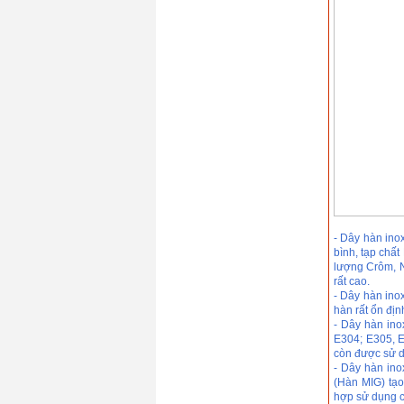
- Dây hàn ino
bình, tạp chấ
lượng Crôm, Ni
rất cao.
- Dây hàn ino
hàn rất ổn địn
- Dây hàn ino
E304; E305, E
còn được sử dụ
- Dây hàn in
(Hàn MIG) tạo
hợp sử dụng ch