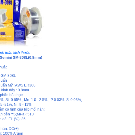
nh toàn kích thước
 Gemini GM-308L(0.8mm)
hu
ật
: GM-308L
huẩn
huẩn Mỹ : AWS ER308
kính dây : 0.8mm
phần hóa học:
6%; Si: 0.65% ; Mn: 1.0 - 2.5%; P:0.03%; S: 0.03%;
.5 -21%; Ni: 9 - 11%
ểm cơ tính của lớp mối hàn:
ạn bền YS(MPa): 510
n dài EL (%): 35
:
hàn: DC(+)
n: 100% Argon