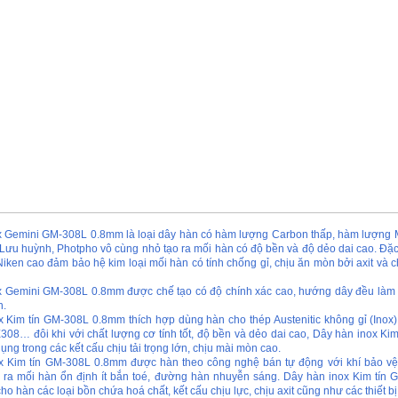
x Gemini GM-308L 0.8mm là loại dây hàn có hàm lượng Carbon thấp, hàm lượng
t Lưu huỳnh, Photpho vô cùng nhỏ tạo ra mối hàn có độ bền và độ dẻo dai cao. Đặc
ken cao đảm bảo hệ kim loại mối hàn có tính chống gỉ, chịu ăn mòn bởi axit và ch
x Gemini GM-308L 0.8mm được chế tạo có độ chính xác cao, hướng dây đều làm 
h.
x Kim tín GM-308L 0.8mm thích hợp dùng hàn cho thép Austenitic không gỉ (Inox)
308… đôi khi với chất lượng cơ tính tốt, độ bền và dẻo dai cao, Dây hàn inox Ki
ng trong các kết cấu chịu tải trọng lớn, chịu mài mòn cao.
ox Kim tín GM-308L 0.8mm được hàn theo công nghệ bán tự động với khí bảo v
 ra mối hàn ổn định ít bắn toé, đường hàn nhuyễn sáng. Dây hàn inox Kim tín 
o hàn các loại bồn chứa hoá chất, kết cấu chịu lực, chịu axit cũng như các thiết bị 