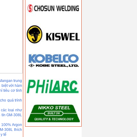
 Mangan trung
 biệt với hàm
ỉ tiêu cơ tính
cho quá trình
 các loại như
m tín GM-308L
ệ 100% Argon
GM-308L thích
y tế