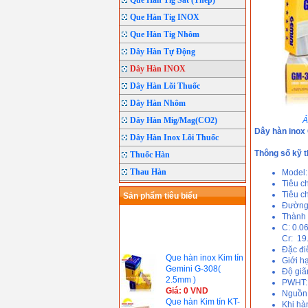
Que Hàn Tig Sắt (Thép)
Que Hàn Tig INOX
Que Hàn Tig Nhôm
Dây Hàn Tự Động
Dây Hàn INOX
Dây Hàn Lõi Thuốc
Dây Hàn Nhôm
Dây Hàn Mig/Mag(CO2)
Ả
Dây hàn inox
Dây Hàn Inox Lõi Thuốc
Thông số kỹ t
Thuốc Hàn
Thau Hàn
Model
Tiêu c
Tiêu c
Sản phẩm tiêu biểu
Đường 
Thành 
C: 0.0
Cr: 19
Đặc đi
Que hàn inox Kim tín
Giới h
Gemini G-308(
Độ giã
2.5mm )
PWHT
Giá: 0 VND
Nguồn 
Que hàn Kim tín KT-
Khi hà
421( 2.5mm)