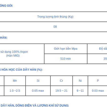
ÓNG GÓI:
Trọng lượng tịnh thùng (Kg)
08
 HÀN:
Giới hạn bền Mpa
Độ dã
í sử dụng 100% Argon
(Hàn MIG)
510 min
35
 HÓA HỌC CỦA DÂY HÀN (%):
Mn
Si
Cr
Ni
P
1.0 ~2.5
0.65 max
19.5 ~ 21
9 ~11
0.03 max
 DÂY HÀN, DÒNG ĐIỆN VÀ LƯỢNG KHÍ SỬ DỤNG: