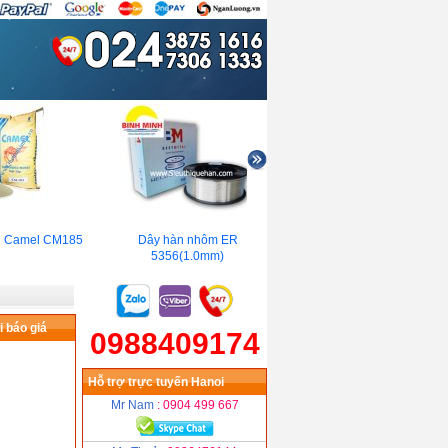
 Camel CM185
Dây hàn nhôm ER
Thau hàn kim tín( Ø1.6,
5356(1.0mm)
Ø2.0, Ø2.5, Ø3.0,Ø4.0,Ø
5.0mm)
 báo giá
0988409174
Hỗ trợ trực tuyến Hanoi
Mr Nam
: 0904 499 667