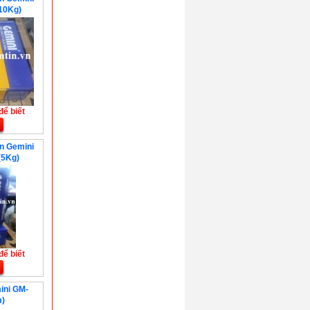
10Kg)
để biết
ín Gemini
5Kg)
để biết
ini GM-
)