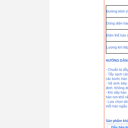
Đường kính 
Dòng điện hà
Điện thế hàn 
Lượng khí lít/
HƯỚNG DẪN
- Chuẩn bị đầ
- Tẩy sạch cá
các bước hàn
- Vệ sinh bép
định. Không để
- Khi dây hàn
hàn nơi khô rá
- Lựa chọn dò
mối hàn ngấu 
Sản phẩm kh
Dây hàn I