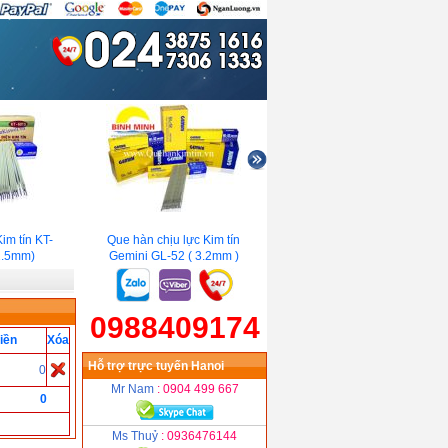
m tín KT-
Que hàn chịu lực Kim tín
Que hàn TIG nhôm GM5356
.5mm)
Gemini GL-52 ( 3.2mm )
(2.4mm)
0988409174
iền
Xóa
Hỗ trợ trực tuyến Hanoi
0
Mr Nam
: 0904 499 667
0
Ms Thuỷ
: 0936476144