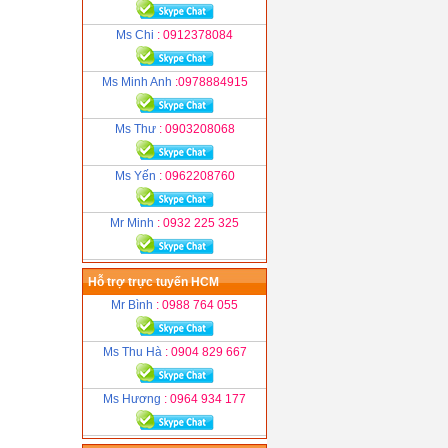
Ms Chi
: 0912378084
Ms Minh Anh
:0978884915
Ms Thư
: 0903208068
Ms Yến
: 0962208760
Mr Minh
: 0932 225 325
Hỗ trợ trực tuyến HCM
Mr Bình
: 0988 764 055
Ms Thu Hà
: 0904 829 667
Ms Hương
: 0964 934 177