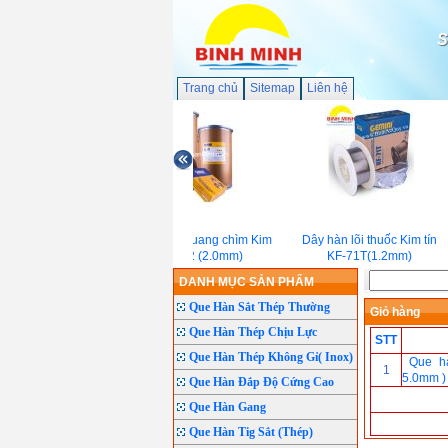
S
Trang chủ
Sitemap
Liên hệ
Dây hàn hồ quang chìm Kim
Dây hàn lõi thuốc Kim tín
tín EL-12 (2.0mm)
KF-71T(1.2mm)
DANH MỤC SẢN PHẨM
Que Hàn Sắt Thép Thường
Giỏ hàng
Que Hàn Thép Chịu Lực
STT
Que Hàn Thép Không Gỉ( Inox)
Que hà
1
5.0mm )
Que Hàn Đắp Độ Cứng Cao
Que Hàn Gang
Que Hàn Tig Sắt (Thép)