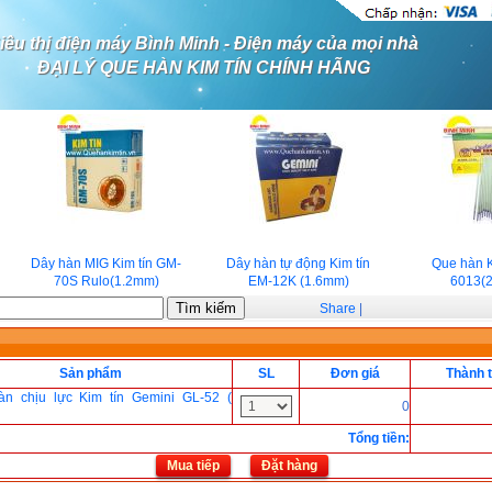
iêu thị điện máy Bình Minh - Điện máy của mọi nhà
ĐẠI LÝ QUE HÀN KIM TÍN CHÍNH HÃNG
Dây hàn MIG Kim tín GM-
Dây hàn tự động Kim tín
Que hàn Ki
70S Rulo(1.2mm)
EM-12K (1.6mm)
6013(2
Share
|
Sản phẩm
SL
Đơn giá
Thành t
n chịu lực Kim tín Gemini GL-52 (
0
Tổng tiền
:
Mua tiếp
Đặt hàng